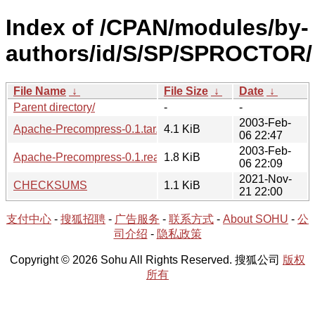
Index of /CPAN/modules/by-
authors/id/S/SP/SPROCTOR/
File Name
↓
File Size
↓
Date
↓
Parent directory/
-
-
2003-Feb-
Apache-Precompress-0.1.tar.gz
4.1 KiB
06 22:47
2003-Feb-
Apache-Precompress-0.1.readme
1.8 KiB
06 22:09
2021-Nov-
CHECKSUMS
1.1 KiB
21 22:00
支付中心
-
搜狐招聘
-
广告服务
-
联系方式
-
About SOHU
-
公
司介绍
-
隐私政策
Copyright © 2026 Sohu All Rights Reserved. 搜狐公司
版权
所有