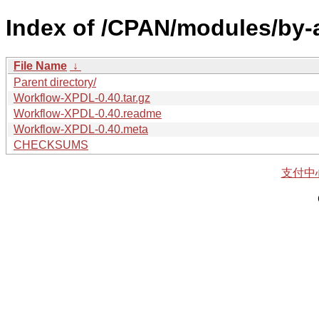
Index of /CPAN/modules/by
File Name
↓
Parent directory/
Workflow-XPDL-0.40.tar.gz
Workflow-XPDL-0.40.readme
Workflow-XPDL-0.40.meta
CHECKSUMS
支付中