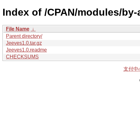
Index of /CPAN/modules/by-
File Name
↓
Parent directory/
Jeeves1.0.tar.gz
Jeeves1.0.readme
CHECKSUMS
支付中