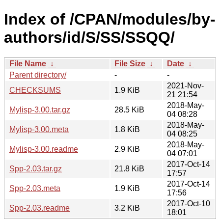
Index of /CPAN/modules/by-
authors/id/S/SS/SSQQ/
File Name
↓
File Size
↓
Date
↓
Parent directory/
-
-
2021-Nov-
CHECKSUMS
1.9 KiB
21 21:54
2018-May-
Mylisp-3.00.tar.gz
28.5 KiB
04 08:28
2018-May-
Mylisp-3.00.meta
1.8 KiB
04 08:25
2018-May-
Mylisp-3.00.readme
2.9 KiB
04 07:01
2017-Oct-14
Spp-2.03.tar.gz
21.8 KiB
17:57
2017-Oct-14
Spp-2.03.meta
1.9 KiB
17:56
2017-Oct-10
Spp-2.03.readme
3.2 KiB
18:01