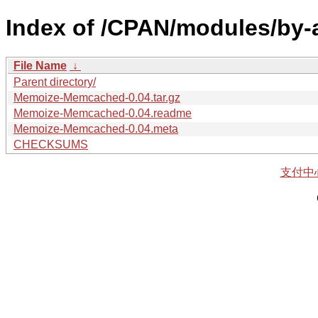
Index of /CPAN/modules/by-
File Name
↓
Parent directory/
Memoize-Memcached-0.04.tar.gz
Memoize-Memcached-0.04.readme
Memoize-Memcached-0.04.meta
CHECKSUMS
支付中