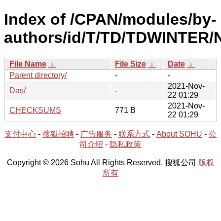
Index of /CPAN/modules/by-
authors/id/T/TD/TDWINTER/N
File Name
↓
File Size
↓
Date
↓
Parent directory/
-
-
2021-Nov-
Das/
-
22 01:29
2021-Nov-
CHECKSUMS
771 B
22 01:29
支付中心
-
搜狐招聘
-
广告服务
-
联系方式
-
About SOHU
-
公
司介绍
-
隐私政策
Copyright © 2026 Sohu All Rights Reserved. 搜狐公司
版权
所有