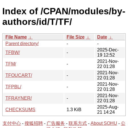
Index of /CPAN/modules/by-
authors/id/T/TF/
File Name
↓
File Size
↓
Date
↓
Parent directory/
-
-
2025-Dec-
TFBW/
-
19 12:52
2021-Nov-
TFM/
-
22 01:28
2021-Nov-
TFOUCART/
-
22 01:28
2021-Nov-
TFPBL/
-
22 01:28
2021-Nov-
TFRAYNER/
-
22 01:28
2025-Aug-
CHECKSUMS
1.3 KiB
21 14:24
支付中心
-
搜狐招聘
-
广告服务
-
联系方式
-
About SOHU
-
公