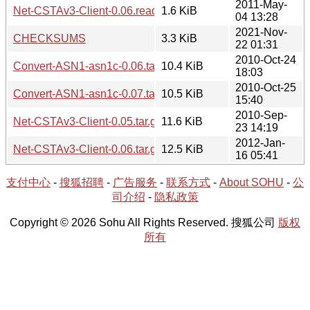
2011-May-
Net-CSTAv3-Client-0.06.readme
1.6 KiB
04 13:28
2021-Nov-
CHECKSUMS
3.3 KiB
22 01:31
2010-Oct-24
Convert-ASN1-asn1c-0.06.tar.gz
10.4 KiB
18:03
2010-Oct-25
Convert-ASN1-asn1c-0.07.tar.gz
10.5 KiB
15:40
2010-Sep-
Net-CSTAv3-Client-0.05.tar.gz
11.6 KiB
23 14:19
2012-Jan-
Net-CSTAv3-Client-0.06.tar.gz
12.5 KiB
16 05:41
支付中心
-
搜狐招聘
-
广告服务
-
联系方式
-
About SOHU
-
公
司介绍
-
隐私政策
Copyright © 2026 Sohu All Rights Reserved. 搜狐公司
版权
所有