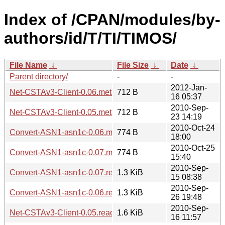
Index of /CPAN/modules/by-
authors/id/T/TI/TIMOS/
File Name
↓
File Size
↓
Date
↓
Parent directory/
-
-
2012-Jan-
Net-CSTAv3-Client-0.06.meta
712 B
16 05:37
2010-Sep-
Net-CSTAv3-Client-0.05.meta
712 B
23 14:19
2010-Oct-24
Convert-ASN1-asn1c-0.06.meta
774 B
18:00
2010-Oct-25
Convert-ASN1-asn1c-0.07.meta
774 B
15:40
2010-Sep-
Convert-ASN1-asn1c-0.07.readme
1.3 KiB
15 08:38
2010-Sep-
Convert-ASN1-asn1c-0.06.readme
1.3 KiB
26 19:48
2010-Sep-
Net-CSTAv3-Client-0.05.readme
1.6 KiB
16 11:57