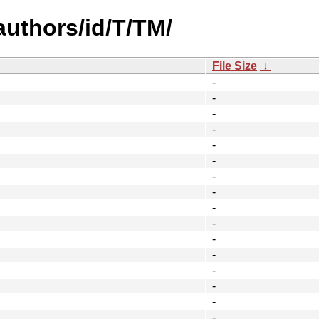
uthors/id/T/TM/
File Size
↓
-
-
-
-
-
-
-
-
-
-
-
-
-
-
-
-