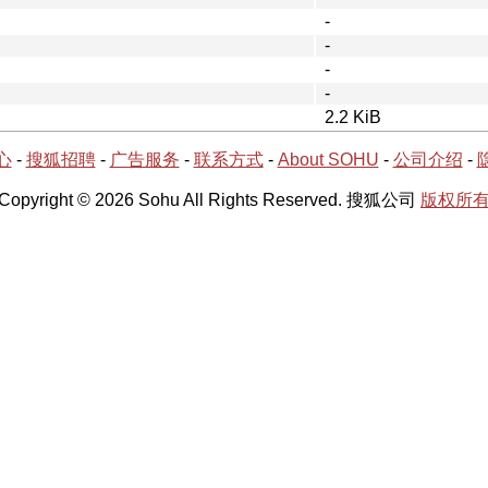
-
-
-
-
2.2 KiB
心
-
搜狐招聘
-
广告服务
-
联系方式
-
About SOHU
-
公司介绍
-
Copyright © 2026 Sohu All Rights Reserved. 搜狐公司
版权所