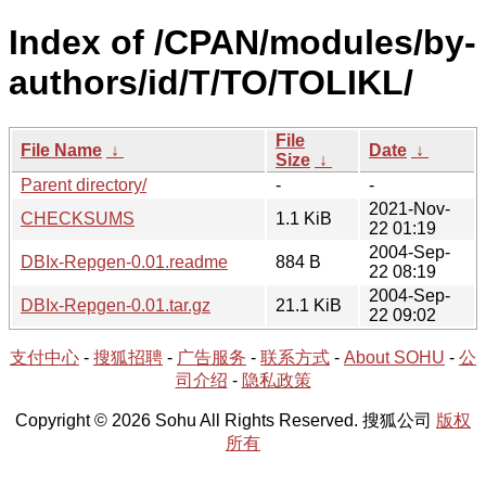
Index of /CPAN/modules/by-
authors/id/T/TO/TOLIKL/
File
File Name
↓
Date
↓
Size
↓
Parent directory/
-
-
2021-Nov-
CHECKSUMS
1.1 KiB
22 01:19
2004-Sep-
DBIx-Repgen-0.01.readme
884 B
22 08:19
2004-Sep-
DBIx-Repgen-0.01.tar.gz
21.1 KiB
22 09:02
支付中心
-
搜狐招聘
-
广告服务
-
联系方式
-
About SOHU
-
公
司介绍
-
隐私政策
Copyright © 2026 Sohu All Rights Reserved. 搜狐公司
版权
所有