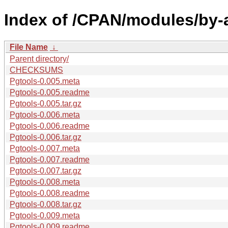
Index of /CPAN/modules/by-
File Name
↓
Parent directory/
CHECKSUMS
Pgtools-0.005.meta
Pgtools-0.005.readme
Pgtools-0.005.tar.gz
Pgtools-0.006.meta
Pgtools-0.006.readme
Pgtools-0.006.tar.gz
Pgtools-0.007.meta
Pgtools-0.007.readme
Pgtools-0.007.tar.gz
Pgtools-0.008.meta
Pgtools-0.008.readme
Pgtools-0.008.tar.gz
Pgtools-0.009.meta
Pgtools-0.009.readme