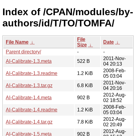
Index of /CPAN/modules/by-
authors/id/T/TO/TOMFA/
File
File Name
↓
Date
↓
Size
↓
Parent directory/
-
-
2011-Nov-
AI-Calibrate-1.3.meta
522 B
04 20:13
2008-Feb-
AI-Calibrate-1.3.readme
1.2 KiB
05 03:04
2011-Nov-
AI-Calibrate-1.3.tar.gz
6.8 KiB
04 20:16
2012-Aug-
AI-Calibrate-1.4.meta
902 B
02 18:52
2008-Feb-
AI-Calibrate-1.4.readme
1.2 KiB
05 03:04
2012-Aug-
AI-Calibrate-1.4.tar.gz
7.8 KiB
02 20:49
2012-Aug-
AI-Calibrate-1.5.meta
902 B