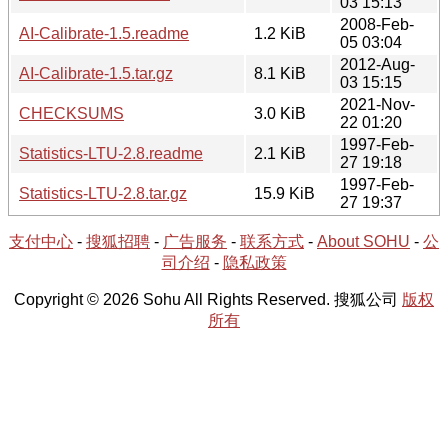
03 15:13
2008-Feb-
AI-Calibrate-1.5.readme
1.2 KiB
05 03:04
2012-Aug-
AI-Calibrate-1.5.tar.gz
8.1 KiB
03 15:15
2021-Nov-
CHECKSUMS
3.0 KiB
22 01:20
1997-Feb-
Statistics-LTU-2.8.readme
2.1 KiB
27 19:18
1997-Feb-
Statistics-LTU-2.8.tar.gz
15.9 KiB
27 19:37
支付中心
-
搜狐招聘
-
广告服务
-
联系方式
-
About SOHU
-
公
司介绍
-
隐私政策
Copyright © 2026 Sohu All Rights Reserved. 搜狐公司
版权
所有