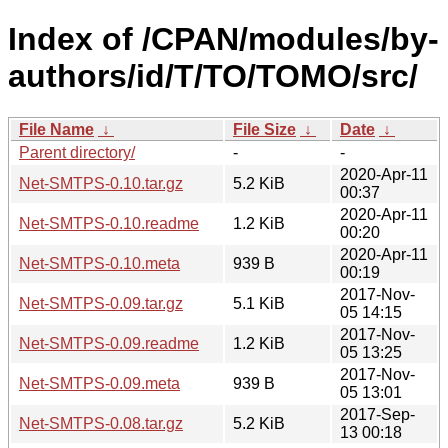
Index of /CPAN/modules/by-
authors/id/T/TO/TOMO/src/
File Name
↓
File Size
↓
Date
↓
Parent directory/
-
-
2020-Apr-11
Net-SMTPS-0.10.tar.gz
5.2 KiB
00:37
2020-Apr-11
Net-SMTPS-0.10.readme
1.2 KiB
00:20
2020-Apr-11
Net-SMTPS-0.10.meta
939 B
00:19
2017-Nov-
Net-SMTPS-0.09.tar.gz
5.1 KiB
05 14:15
2017-Nov-
Net-SMTPS-0.09.readme
1.2 KiB
05 13:25
2017-Nov-
Net-SMTPS-0.09.meta
939 B
05 13:01
2017-Sep-
Net-SMTPS-0.08.tar.gz
5.2 KiB
13 00:18