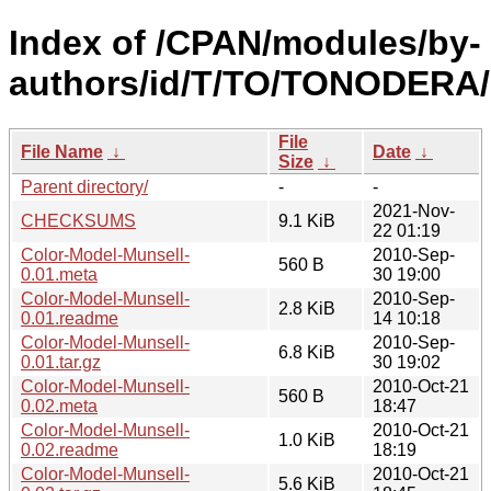
Index of /CPAN/modules/by-
authors/id/T/TO/TONODERA/
File
File Name
↓
Date
↓
Size
↓
Parent directory/
-
-
2021-Nov-
CHECKSUMS
9.1 KiB
22 01:19
Color-Model-Munsell-
2010-Sep-
560 B
0.01.meta
30 19:00
Color-Model-Munsell-
2010-Sep-
2.8 KiB
0.01.readme
14 10:18
Color-Model-Munsell-
2010-Sep-
6.8 KiB
0.01.tar.gz
30 19:02
Color-Model-Munsell-
2010-Oct-21
560 B
0.02.meta
18:47
Color-Model-Munsell-
2010-Oct-21
1.0 KiB
0.02.readme
18:19
Color-Model-Munsell-
2010-Oct-21
5.6 KiB