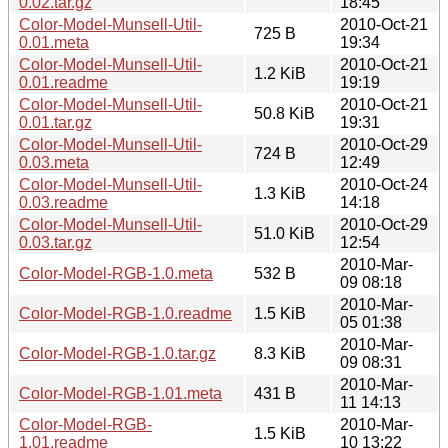
0.02.tar.gz
18:45
Color-Model-Munsell-Util-
2010-Oct-21
725 B
0.01.meta
19:34
Color-Model-Munsell-Util-
2010-Oct-21
1.2 KiB
0.01.readme
19:19
Color-Model-Munsell-Util-
2010-Oct-21
50.8 KiB
0.01.tar.gz
19:31
Color-Model-Munsell-Util-
2010-Oct-29
724 B
0.03.meta
12:49
Color-Model-Munsell-Util-
2010-Oct-24
1.3 KiB
0.03.readme
14:18
Color-Model-Munsell-Util-
2010-Oct-29
51.0 KiB
0.03.tar.gz
12:54
2010-Mar-
Color-Model-RGB-1.0.meta
532 B
09 08:18
2010-Mar-
Color-Model-RGB-1.0.readme
1.5 KiB
05 01:38
2010-Mar-
Color-Model-RGB-1.0.tar.gz
8.3 KiB
09 08:31
2010-Mar-
Color-Model-RGB-1.01.meta
431 B
11 14:13
Color-Model-RGB-
2010-Mar-
1.5 KiB
1.01.readme
10 13:22