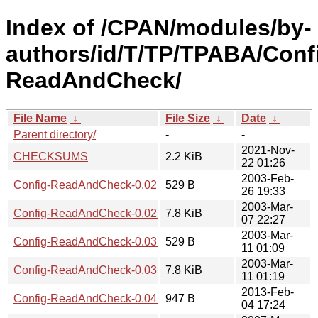
Index of /CPAN/modules/by-
authors/id/T/TP/TPABA/Conf
ReadAndCheck/
File Name
↓
File Size
↓
Date
↓
Parent directory/
-
-
2021-Nov-
CHECKSUMS
2.2 KiB
22 01:26
2003-Feb-
Config-ReadAndCheck-0.02.readme
529 B
26 19:33
2003-Mar-
Config-ReadAndCheck-0.02.tar.gz
7.8 KiB
07 22:27
2003-Mar-
Config-ReadAndCheck-0.03.readme
529 B
11 01:09
2003-Mar-
Config-ReadAndCheck-0.03.tar.gz
7.8 KiB
11 01:19
2013-Feb-
Config-ReadAndCheck-0.04.meta
947 B
04 17:24