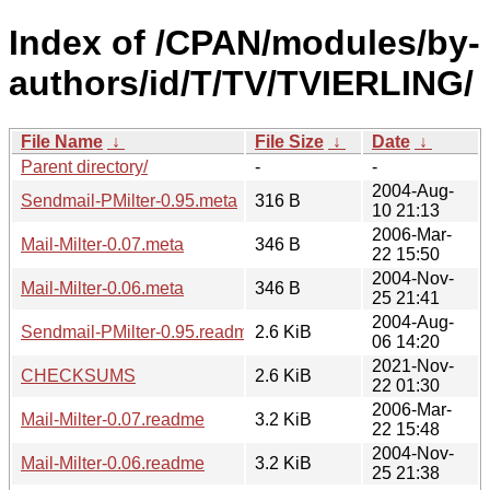
Index of /CPAN/modules/by-
authors/id/T/TV/TVIERLING/
File Name
↓
File Size
↓
Date
↓
Parent directory/
-
-
2004-Aug-
Sendmail-PMilter-0.95.meta
316 B
10 21:13
2006-Mar-
Mail-Milter-0.07.meta
346 B
22 15:50
2004-Nov-
Mail-Milter-0.06.meta
346 B
25 21:41
2004-Aug-
Sendmail-PMilter-0.95.readme
2.6 KiB
06 14:20
2021-Nov-
CHECKSUMS
2.6 KiB
22 01:30
2006-Mar-
Mail-Milter-0.07.readme
3.2 KiB
22 15:48
2004-Nov-
Mail-Milter-0.06.readme
3.2 KiB
25 21:38