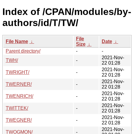
Index of /CPAN/modules/by-
authors/id/T/TW/
File
File Name
↓
Date
↓
Size
↓
Parent directory/
-
-
2021-Nov-
TWH/
-
22 01:28
2021-Nov-
TWRIGHT/
-
22 01:28
2021-Nov-
TWERNER/
-
22 01:28
2021-Nov-
TWENRICH/
-
22 01:28
2021-Nov-
TWITTEK/
-
22 01:28
2021-Nov-
TWEGNER/
-
22 01:28
2021-Nov-
TWOGMON/
-