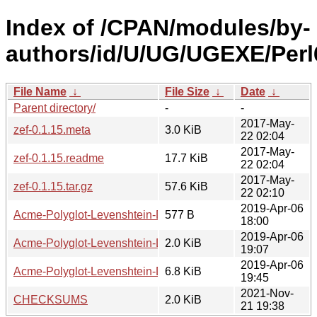
Index of /CPAN/modules/by-
authors/id/U/UG/UGEXE/Perl
File Name
↓
File Size
↓
Date
↓
Parent directory/
-
-
2017-May-
zef-0.1.15.meta
3.0 KiB
22 02:04
2017-May-
zef-0.1.15.readme
17.7 KiB
22 02:04
2017-May-
zef-0.1.15.tar.gz
57.6 KiB
22 02:10
2019-Apr-06
Acme-Polyglot-Levenshtein-Damerau-0.1.meta
577 B
18:00
2019-Apr-06
Acme-Polyglot-Levenshtein-Damerau-0.1.readme
2.0 KiB
19:07
2019-Apr-06
Acme-Polyglot-Levenshtein-Damerau-0.1.tar.gz
6.8 KiB
19:45
2021-Nov-
CHECKSUMS
2.0 KiB
21 19:38