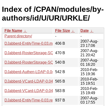
Index of /CPAN/modules/by-
authors/id/U/UR/URKLE/
File Name
↓
File Size
↓
Date
↓
Parent directory/
-
-
2007-Aug-
DJabberd-EntityTime-0.03.meta
406 B
23 17:06
2007-Aug-
DJabberd-RosterStorage-SQLite-Fixed-0.02.meta
470 B
21 20:42
2007-Aug-
DJabberd-RosterStorage-SQLite-Fixed-0.02.readme
540 B
01 16:20
2010-Feb-
DJabberd-Authen-LDAP-0.04.meta
542 B
15 19:36
2010-Feb-
DJabberd-VCard-LDAP-0.04.meta
565 B
15 19:51
2010-Feb-
DJabberd-VCard-LDAP-0.04.readme
583 B
15 19:49
2007-Aug-
DJabberd-EntityTime-0.03.readme
937 B
03 17:55