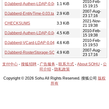
2010-Feb-
DJabberd-Authen-LDAP-0.04.readme
1.1 KiB
15 19:15
2007-Aug-
DJabberd-EntityTime-0.03.tar.gz
2.9 KiB
23 17:16
2021-Nov-
CHECKSUMS
3.3 KiB
21 19:38
2010-Feb-
DJabberd-Authen-LDAP-0.04.tar.gz
4.5 KiB
15 19:38
2010-Feb-
DJabberd-VCard-LDAP-0.04.tar.gz
4.6 KiB
15 19:53
2007-Aug-
DJabberd-RosterStorage-SQLite-Fixed-0.02.tar.gz
4.9 KiB
23 17:16
支付中心
-
搜狐招聘
-
广告服务
-
联系方式
-
About SOHU
-
公
司介绍
-
隐私政策
Copyright © 2026 Sohu All Rights Reserved. 搜狐公司
版权
所有