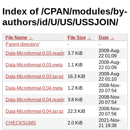
Index of /CPAN/modules/by-
authors/id/U/US/USSJOIN/
File Name
↓
File Size
↓
Date
↓
Parent directory/
-
-
2008-Aug-
Data-Microformat-0.03.readme
3.7 KiB
22 01:09
2008-Aug-
Data-Microformat-0.03.meta
1.1 KiB
22 01:09
2008-Aug-
Data-Microformat-0.03.tar.gz
16.3 KiB
22 01:10
2008-Nov-
Data-Microformat-0.04.meta
1.2 KiB
20 07:54
2008-Nov-
Data-Microformat-0.04.readme
3.8 KiB
20 07:54
2008-Nov-
Data-Microformat-0.04.tar.gz
22.3 KiB
20 07:56
2021-Nov-
CHECKSUMS
2.0 KiB
21 19:38