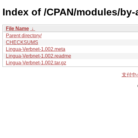
Index of /CPAN/modules/by-
File Name
↓
Parent directory/
CHECKSUMS
Lingua-Verbnet-1.002.meta
Lingua-Verbnet-1.002.readme
Lingua-Verbnet-1.002.tar.gz
支付中