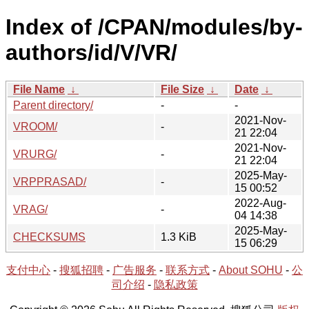
Index of /CPAN/modules/by-
authors/id/V/VR/
File Name
↓
File Size
↓
Date
↓
Parent directory/
-
-
2021-Nov-
VROOM/
-
21 22:04
2021-Nov-
VRURG/
-
21 22:04
2025-May-
VRPPRASAD/
-
15 00:52
2022-Aug-
VRAG/
-
04 14:38
2025-May-
CHECKSUMS
1.3 KiB
15 06:29
支付中心
-
搜狐招聘
-
广告服务
-
联系方式
-
About SOHU
-
公
司介绍
-
隐私政策