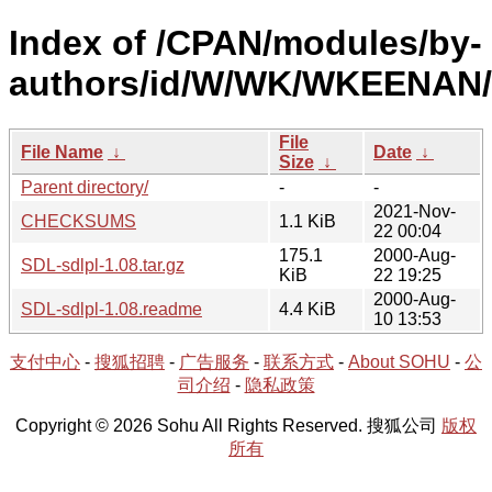
Index of /CPAN/modules/by-
authors/id/W/WK/WKEENAN/
File
File Name
↓
Date
↓
Size
↓
Parent directory/
-
-
2021-Nov-
CHECKSUMS
1.1 KiB
22 00:04
175.1
2000-Aug-
SDL-sdlpl-1.08.tar.gz
KiB
22 19:25
2000-Aug-
SDL-sdlpl-1.08.readme
4.4 KiB
10 13:53
支付中心
-
搜狐招聘
-
广告服务
-
联系方式
-
About SOHU
-
公
司介绍
-
隐私政策
Copyright © 2026 Sohu All Rights Reserved. 搜狐公司
版权
所有