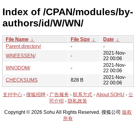
Index of /CPAN/modules/by-
authors/id/W/WN/
File Name
↓
File Size
↓
Date
↓
Parent directory/
-
-
2021-Nov-
WNEESSEN/
-
22 00:06
2021-Nov-
WNODOM/
-
22 00:06
2021-Nov-
CHECKSUMS
828 B
22 00:06
支付中心
-
搜狐招聘
-
广告服务
-
联系方式
-
About SOHU
-
公
司介绍
-
隐私政策
Copyright © 2026 Sohu All Rights Reserved. 搜狐公司
版权
所有