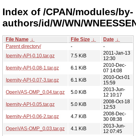
Index of /CPAN/modules/by-
authors/id/W/WN/WNEESSEN
File Name
↓
File Size
↓
Date
↓
Parent directory/
-
-
2011-Jan-13
Ipernity-API-0.10.tar.gz
7.5 KiB
12:30
2010-Dec-
Ipernity-API-0.08-1.tar.gz
6.1 KiB
07 14:08
2010-Oct-01
Ipernity-API-0.07-3.tar.gz
6.1 KiB
15:59
2013-Jun-
OpenVAS-OMP_0.04.tar.gz
5.0 KiB
12 10:17
2008-Oct-18
Ipernity-API-0.05.tar.gz
5.0 KiB
12:53
2008-Dec-
Ipernity-API-0.06-2.tar.gz
4.7 KiB
30 08:38
2013-Jun-
OpenVAS-OMP_0.03.tar.gz
4.1 KiB
12 07:45