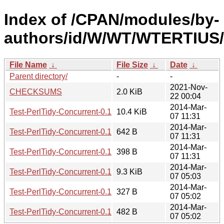
Index of /CPAN/modules/by-
authors/id/W/WT/WTERTIUS/
File Name
↓
File Size
↓
Date
↓
Parent directory/
-
-
2021-Nov-
CHECKSUMS
2.0 KiB
22 00:04
2014-Mar-
Test-PerlTidy-Concurrent-0.1.1.tar.gz
10.4 KiB
07 11:31
2014-Mar-
Test-PerlTidy-Concurrent-0.1.1.meta
642 B
07 11:31
2014-Mar-
Test-PerlTidy-Concurrent-0.1.1.readme
398 B
07 11:31
2014-Mar-
Test-PerlTidy-Concurrent-0.1.0.tar.gz
9.3 KiB
07 05:03
2014-Mar-
Test-PerlTidy-Concurrent-0.1.0.readme
327 B
07 05:02
2014-Mar-
Test-PerlTidy-Concurrent-0.1.0.meta
482 B
07 05:02