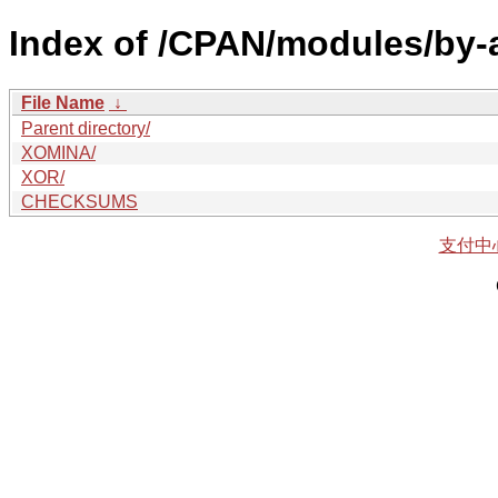
Index of /CPAN/modules/by-a
File Name
↓
Parent directory/
XOMINA/
XOR/
CHECKSUMS
支付中