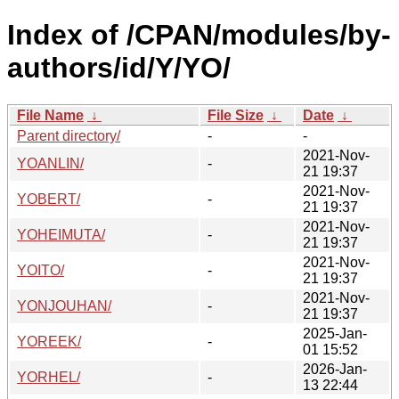
Index of /CPAN/modules/by-
authors/id/Y/YO/
File Name
↓
File Size
↓
Date
↓
Parent directory/
-
-
2021-Nov-
YOANLIN/
-
21 19:37
2021-Nov-
YOBERT/
-
21 19:37
2021-Nov-
YOHEIMUTA/
-
21 19:37
2021-Nov-
YOITO/
-
21 19:37
2021-Nov-
YONJOUHAN/
-
21 19:37
2025-Jan-
YOREEK/
-
01 15:52
2026-Jan-
YORHEL/
-
13 22:44