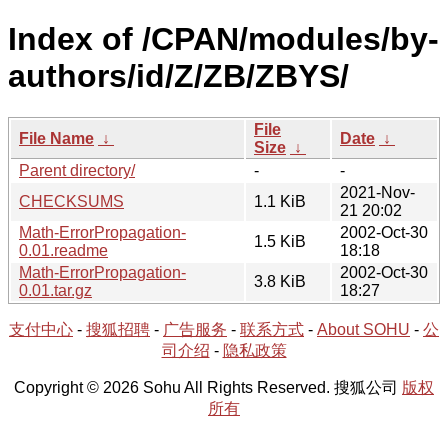
Index of /CPAN/modules/by-
authors/id/Z/ZB/ZBYS/
File
File Name
↓
Date
↓
Size
↓
Parent directory/
-
-
2021-Nov-
CHECKSUMS
1.1 KiB
21 20:02
Math-ErrorPropagation-
2002-Oct-30
1.5 KiB
0.01.readme
18:18
Math-ErrorPropagation-
2002-Oct-30
3.8 KiB
0.01.tar.gz
18:27
支付中心
-
搜狐招聘
-
广告服务
-
联系方式
-
About SOHU
-
公
司介绍
-
隐私政策
Copyright © 2026 Sohu All Rights Reserved. 搜狐公司
版权
所有