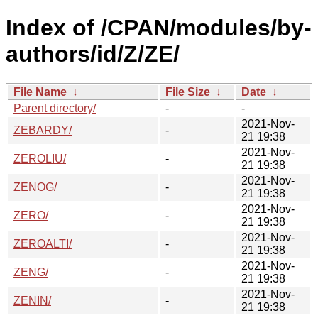
Index of /CPAN/modules/by-
authors/id/Z/ZE/
File Name
↓
File Size
↓
Date
↓
Parent directory/
-
-
2021-Nov-
ZEBARDY/
-
21 19:38
2021-Nov-
ZEROLIU/
-
21 19:38
2021-Nov-
ZENOG/
-
21 19:38
2021-Nov-
ZERO/
-
21 19:38
2021-Nov-
ZEROALTI/
-
21 19:38
2021-Nov-
ZENG/
-
21 19:38
2021-Nov-
ZENIN/
-
21 19:38