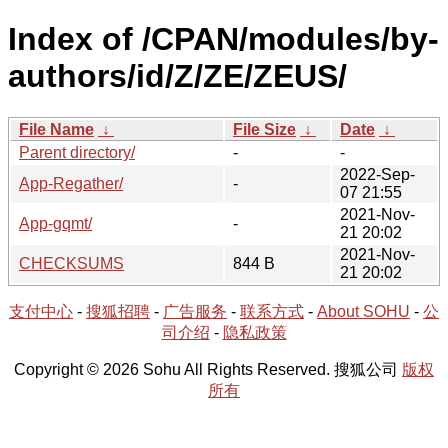
Index of /CPAN/modules/by-
authors/id/Z/ZE/ZEUS/
File Name
↓
File Size
↓
Date
↓
Parent directory/
-
-
2022-Sep-
App-Regather/
-
07 21:55
2021-Nov-
App-gqmt/
-
21 20:02
2021-Nov-
CHECKSUMS
844 B
21 20:02
支付中心
-
搜狐招聘
-
广告服务
-
联系方式
-
About SOHU
-
公
司介绍
-
隐私政策
Copyright © 2026 Sohu All Rights Reserved. 搜狐公司
版权
所有