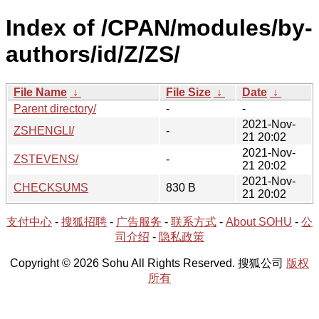
Index of /CPAN/modules/by-
authors/id/Z/ZS/
File Name
↓
File Size
↓
Date
↓
Parent directory/
-
-
2021-Nov-
ZSHENGLI/
-
21 20:02
2021-Nov-
ZSTEVENS/
-
21 20:02
2021-Nov-
CHECKSUMS
830 B
21 20:02
支付中心
-
搜狐招聘
-
广告服务
-
联系方式
-
About SOHU
-
公
司介绍
-
隐私政策
Copyright © 2026 Sohu All Rights Reserved. 搜狐公司
版权
所有