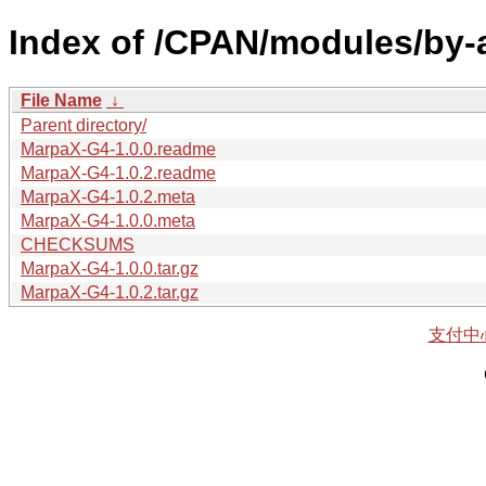
Index of /CPAN/modules/by-
File Name
↓
Parent directory/
MarpaX-G4-1.0.0.readme
MarpaX-G4-1.0.2.readme
MarpaX-G4-1.0.2.meta
MarpaX-G4-1.0.0.meta
CHECKSUMS
MarpaX-G4-1.0.0.tar.gz
MarpaX-G4-1.0.2.tar.gz
支付中