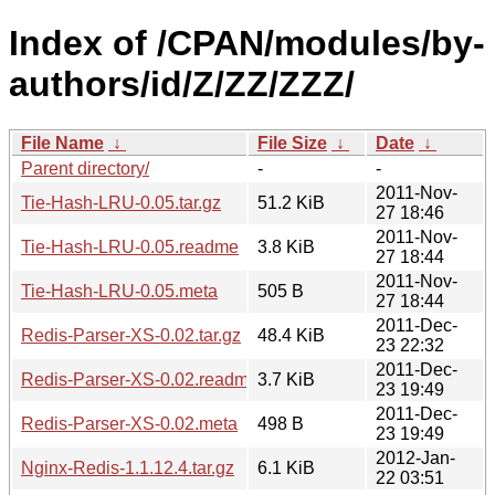
Index of /CPAN/modules/by-
authors/id/Z/ZZ/ZZZ/
File Name
↓
File Size
↓
Date
↓
Parent directory/
-
-
2011-Nov-
Tie-Hash-LRU-0.05.tar.gz
51.2 KiB
27 18:46
2011-Nov-
Tie-Hash-LRU-0.05.readme
3.8 KiB
27 18:44
2011-Nov-
Tie-Hash-LRU-0.05.meta
505 B
27 18:44
2011-Dec-
Redis-Parser-XS-0.02.tar.gz
48.4 KiB
23 22:32
2011-Dec-
Redis-Parser-XS-0.02.readme
3.7 KiB
23 19:49
2011-Dec-
Redis-Parser-XS-0.02.meta
498 B
23 19:49
2012-Jan-
Nginx-Redis-1.1.12.4.tar.gz
6.1 KiB
22 03:51