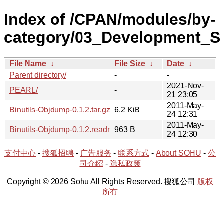
Index of /CPAN/modules/by-
category/03_Development_Su
File Name
↓
File Size
↓
Date
↓
Parent directory/
-
-
2021-Nov-
PEARL/
-
21 23:05
2011-May-
Binutils-Objdump-0.1.2.tar.gz
6.2 KiB
24 12:31
2011-May-
Binutils-Objdump-0.1.2.readme
963 B
24 12:30
支付中心
-
搜狐招聘
-
广告服务
-
联系方式
-
About SOHU
-
公
司介绍
-
隐私政策
Copyright © 2026 Sohu All Rights Reserved. 搜狐公司
版权
所有