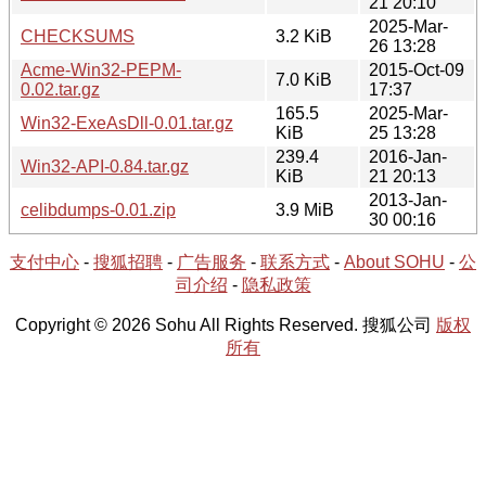
21 20:10
2025-Mar-
CHECKSUMS
3.2 KiB
26 13:28
Acme-Win32-PEPM-
2015-Oct-09
7.0 KiB
0.02.tar.gz
17:37
165.5
2025-Mar-
Win32-ExeAsDll-0.01.tar.gz
KiB
25 13:28
239.4
2016-Jan-
Win32-API-0.84.tar.gz
KiB
21 20:13
2013-Jan-
celibdumps-0.01.zip
3.9 MiB
30 00:16
支付中心
-
搜狐招聘
-
广告服务
-
联系方式
-
About SOHU
-
公
司介绍
-
隐私政策
Copyright © 2026 Sohu All Rights Reserved. 搜狐公司
版权
所有