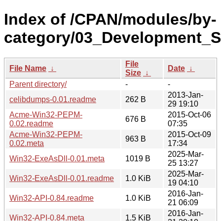
Index of /CPAN/modules/by-
category/03_Development_
File
File Name
↓
Date
↓
Size
↓
Parent directory/
-
-
2013-Jan-
celibdumps-0.01.readme
262 B
29 19:10
Acme-Win32-PEPM-
2015-Oct-06
676 B
0.02.readme
07:35
Acme-Win32-PEPM-
2015-Oct-09
963 B
0.02.meta
17:34
2025-Mar-
Win32-ExeAsDll-0.01.meta
1019 B
25 13:27
2025-Mar-
Win32-ExeAsDll-0.01.readme
1.0 KiB
19 04:10
2016-Jan-
Win32-API-0.84.readme
1.0 KiB
21 06:09
2016-Jan-
Win32-API-0.84.meta
1.5 KiB