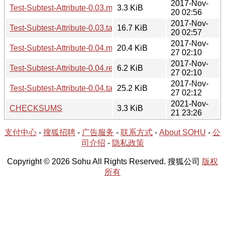
2017-Nov-
Test-Subtest-Attribute-0.03.meta
3.3 KiB
20 02:56
2017-Nov-
Test-Subtest-Attribute-0.03.tar.gz
16.7 KiB
20 02:57
2017-Nov-
Test-Subtest-Attribute-0.04.meta
20.4 KiB
27 02:10
2017-Nov-
Test-Subtest-Attribute-0.04.readme
6.2 KiB
27 02:10
2017-Nov-
Test-Subtest-Attribute-0.04.tar.gz
25.2 KiB
27 02:12
2021-Nov-
CHECKSUMS
3.3 KiB
21 23:26
支付中心
-
搜狐招聘
-
广告服务
-
联系方式
-
About SOHU
-
公
司介绍
-
隐私政策
Copyright © 2026 Sohu All Rights Reserved. 搜狐公司
版权
所有