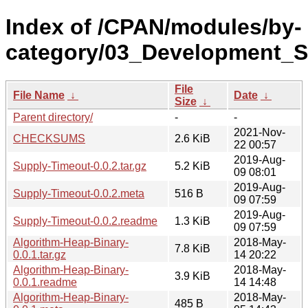
Index of /CPAN/modules/by-
category/03_Development_S
File
File Name
↓
Date
↓
Size
↓
Parent directory/
-
-
2021-Nov-
CHECKSUMS
2.6 KiB
22 00:57
2019-Aug-
Supply-Timeout-0.0.2.tar.gz
5.2 KiB
09 08:01
2019-Aug-
Supply-Timeout-0.0.2.meta
516 B
09 07:59
2019-Aug-
Supply-Timeout-0.0.2.readme
1.3 KiB
09 07:59
Algorithm-Heap-Binary-
2018-May-
7.8 KiB
0.0.1.tar.gz
14 20:22
Algorithm-Heap-Binary-
2018-May-
3.9 KiB
0.0.1.readme
14 14:48
Algorithm-Heap-Binary-
2018-May-
485 B