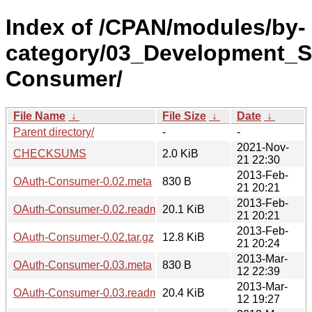
Index of /CPAN/modules/by-
category/03_Development_S
Consumer/
File Name
↓
File Size
↓
Date
↓
Parent directory/
-
-
2021-Nov-
CHECKSUMS
2.0 KiB
21 22:30
2013-Feb-
OAuth-Consumer-0.02.meta
830 B
21 20:21
2013-Feb-
OAuth-Consumer-0.02.readme
20.1 KiB
21 20:21
2013-Feb-
OAuth-Consumer-0.02.tar.gz
12.8 KiB
21 20:24
2013-Mar-
OAuth-Consumer-0.03.meta
830 B
12 22:39
2013-Mar-
OAuth-Consumer-0.03.readme
20.4 KiB
12 19:27