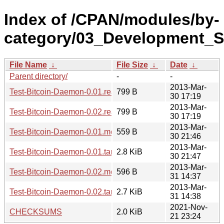
Index of /CPAN/modules/by-
category/03_Development_
File Name
↓
File Size
↓
Date
↓
Parent directory/
-
-
2013-Mar-
Test-Bitcoin-Daemon-0.01.readme
799 B
30 17:19
2013-Mar-
Test-Bitcoin-Daemon-0.02.readme
799 B
30 17:19
2013-Mar-
Test-Bitcoin-Daemon-0.01.meta
559 B
30 21:46
2013-Mar-
Test-Bitcoin-Daemon-0.01.tar.gz
2.8 KiB
30 21:47
2013-Mar-
Test-Bitcoin-Daemon-0.02.meta
596 B
31 14:37
2013-Mar-
Test-Bitcoin-Daemon-0.02.tar.gz
2.7 KiB
31 14:38
2021-Nov-
CHECKSUMS
2.0 KiB
21 23:24