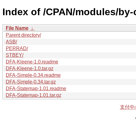
Index of /CPAN/modules/by-c
File Name
↓
Parent directory/
ASB/
PERRAD/
STBEY/
DFA-Kleene-1.0.readme
DFA-Kleene-1.0.tar.gz
DFA-Simple-0.34.readme
DFA-Simple-0.34.tar.gz
DFA-Statemap-1.01.readme
DFA-Statemap-1.01.tar.gz
支付中