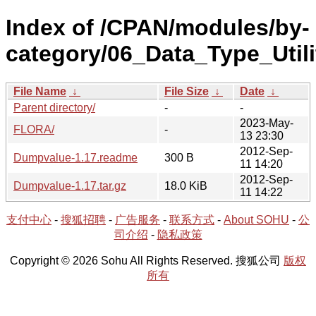
Index of /CPAN/modules/by-
category/06_Data_Type_Util
File Name
↓
File Size
↓
Date
↓
Parent directory/
-
-
2023-May-
FLORA/
-
13 23:30
2012-Sep-
Dumpvalue-1.17.readme
300 B
11 14:20
2012-Sep-
Dumpvalue-1.17.tar.gz
18.0 KiB
11 14:22
支付中心
-
搜狐招聘
-
广告服务
-
联系方式
-
About SOHU
-
公
司介绍
-
隐私政策
Copyright © 2026 Sohu All Rights Reserved. 搜狐公司
版权
所有