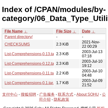
Index of /CPAN/modules/by-
category/06_Data_Type_Utili
File Name
↓
File Size
↓
Date
↓
Parent directory/
-
-
2021-Nov-
CHECKSUMS
2.3 KiB
22 00:29
2003-Jul-13
List-Comprehensions-0.13.tar.gz
2.3 KiB
07:18
2003-Jul-10
List-Comprehensions-0.12.tar.gz
2.3 KiB
19:12
2003-Jul-10
List-Comprehensions-0.11.tar.gz
2.2 KiB
04:48
2003-Jul-09
List-Comprehensions-0.1.tar.gz
1.7 KiB
21:52
支付中心
-
搜狐招聘
-
广告服务
-
联系方式
-
About SOHU
-
公
司介绍
-
隐私政策