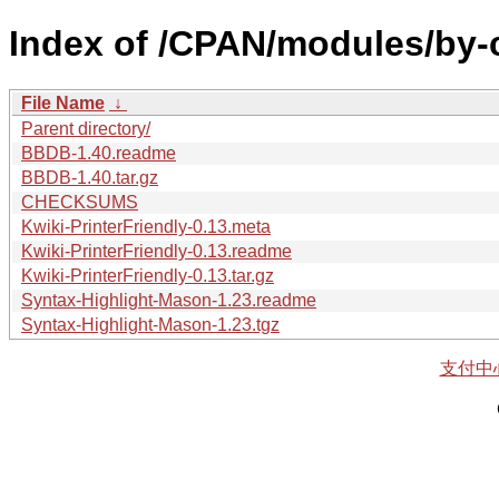
Index of /CPAN/modules/by
File Name
↓
Parent directory/
BBDB-1.40.readme
BBDB-1.40.tar.gz
CHECKSUMS
Kwiki-PrinterFriendly-0.13.meta
Kwiki-PrinterFriendly-0.13.readme
Kwiki-PrinterFriendly-0.13.tar.gz
Syntax-Highlight-Mason-1.23.readme
Syntax-Highlight-Mason-1.23.tgz
支付中