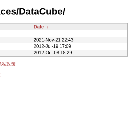
aces/DataCube/
Date
↓
-
2021-Nov-21 22:43
2012-Jul-19 17:09
2012-Oct-08 18:29
隐私政策
有