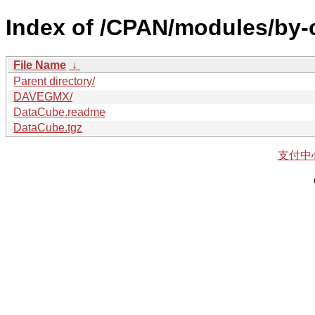
Index of /CPAN/modules/by-
File Name
↓
Parent directory/
DAVEGMX/
DataCube.readme
DataCube.tgz
支付中