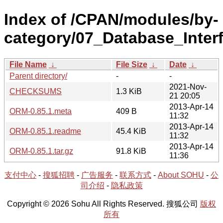
Index of /CPAN/modules/by-
category/07_Database_Inte
File Name
↓
File Size
↓
Date
↓
Parent directory/
-
-
2021-Nov-
CHECKSUMS
1.3 KiB
21 20:05
2013-Apr-14
ORM-0.85.1.meta
409 B
11:32
2013-Apr-14
ORM-0.85.1.readme
45.4 KiB
11:32
2013-Apr-14
ORM-0.85.1.tar.gz
91.8 KiB
11:36
支付中心
-
搜狐招聘
-
广告服务
-
联系方式
-
About SOHU
-
公
司介绍
-
隐私政策
Copyright © 2026 Sohu All Rights Reserved. 搜狐公司
版权
所有