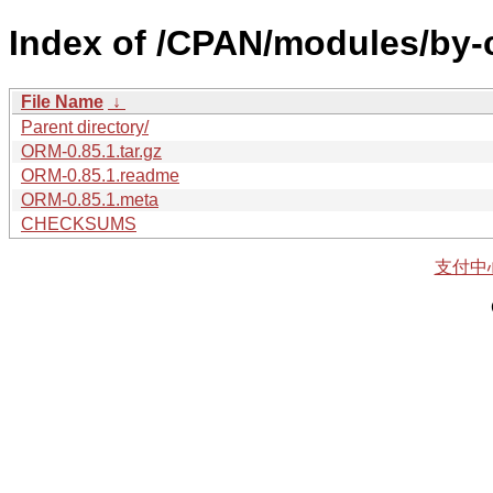
Index of /CPAN/modules/by
File Name
↓
Parent directory/
ORM-0.85.1.tar.gz
ORM-0.85.1.readme
ORM-0.85.1.meta
CHECKSUMS
支付中