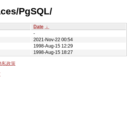
aces/PgSQL/
Date
↓
-
2021-Nov-22 00:54
1998-Aug-15 12:29
1998-Aug-15 18:27
隐私政策
有