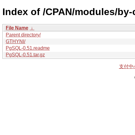
Index of /CPAN/modules/by-
File Name
↓
Parent directory/
GTHYNI/
PgSQL-0.51.readme
PgSQL-0.51.tar.gz
支付中