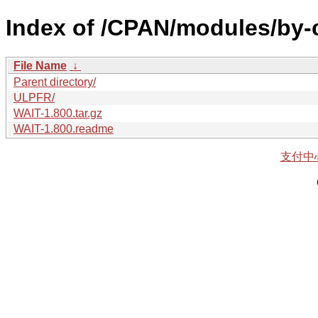
Index of /CPAN/modules/by-
File Name
↓
Parent directory/
ULPFR/
WAIT-1.800.tar.gz
WAIT-1.800.readme
支付中