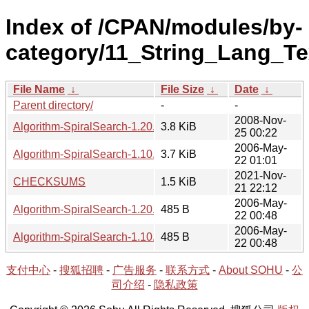
Index of /CPAN/modules/by-
category/11_String_Lang_T
File Name
↓
File Size
↓
Date
↓
Parent directory/
-
-
2008-Nov-
Algorithm-SpiralSearch-1.20.tar.gz
3.8 KiB
25 00:22
2006-May-
Algorithm-SpiralSearch-1.10.tar.gz
3.7 KiB
22 01:01
2021-Nov-
CHECKSUMS
1.5 KiB
21 22:12
2006-May-
Algorithm-SpiralSearch-1.20.readme
485 B
22 00:48
2006-May-
Algorithm-SpiralSearch-1.10.readme
485 B
22 00:48
支付中心
-
搜狐招聘
-
广告服务
-
联系方式
-
About SOHU
-
公
司介绍
-
隐私政策